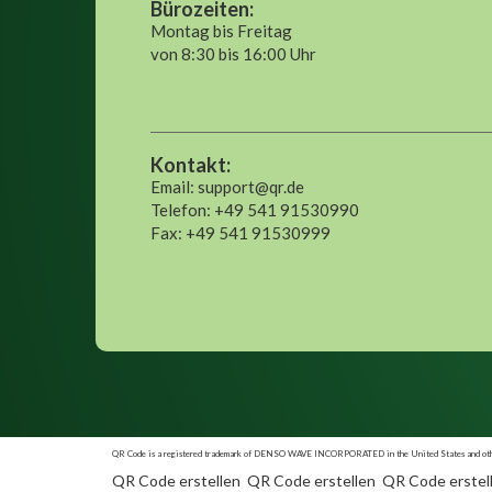
Bürozeiten:
Montag bis Freitag
von 8:30 bis 16:00 Uhr
Kontakt:
Email: support@qr.de
Telefon: +49 541 91530990
Fax: +49 541 91530999
QR Code is a registered trademark of DENSO WAVE INCORPORATED in the United States and othe
QR Code erstellen
QR Code erstellen
QR Code erstel